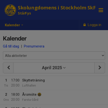
Skolungdomens i Stockholm SkF
Stå/Fys
Logga in
Kalender
Kalender
Gå till idag
|
Prenumerera
April 2025
1
17:00
Skytteträning
20:00
Tis
Lufthallen
2
18:00
Årsmöte
20:00
Ons
Farsta Gård