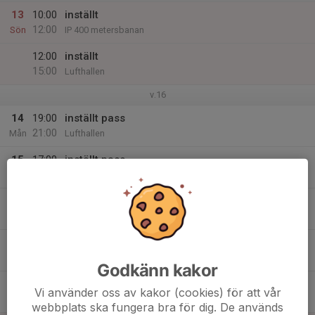
13
10:00
inställt
12:00
Sön
IP 400 metersbanan
12:00
inställt
15:00
Lufthallen
v.16
14
19:00
inställt pass
21:00
Mån
Lufthallen
15
17:00
inställt pass
20:00
Tis
Lufthallen
16
17:00
Onsdagsskytte
20:00
Ons
Lufthallen
17
19:00
inställt pass
20:00
Tor
Lufthallen
Godkänn kakor
19:00
inställt pass
Vi använder oss av kakor (cookies) för att vår
21:00
Lufthallen
webbplats ska fungera bra för dig. De används