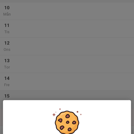
10
Mån
11
Tis
12
Ons
13
Tor
14
Fre
15
Lör
16
Sön
v.34