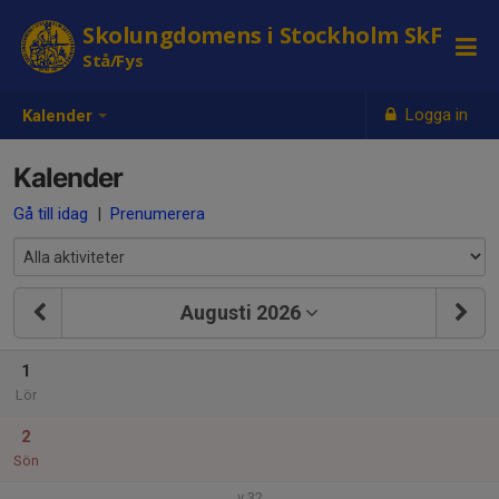
Skolungdomens i Stockholm SkF
Stå/Fys
Logga in
Kalender
Kalender
Gå till idag
|
Prenumerera
Augusti 2026
1
Lör
2
Sön
v.32