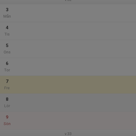
3
Mån
4
Tis
5
Ons
6
Tor
7
Fre
8
Lör
9
Sön
v.33