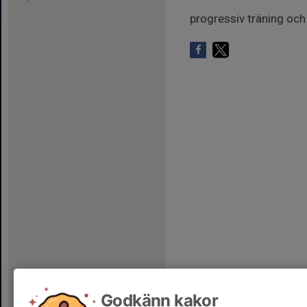
progressiv träning och
Godkänn kakor