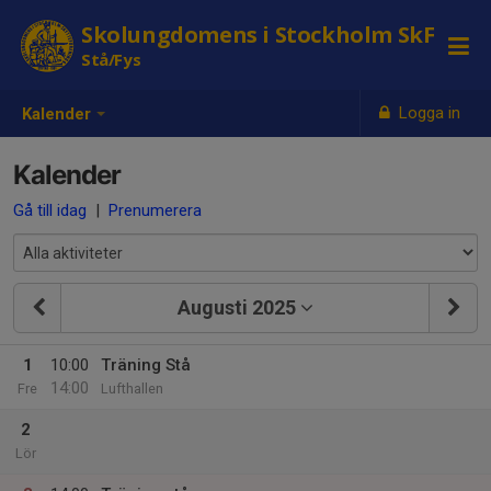
Skolungdomens i Stockholm SkF
Stå/Fys
Logga in
Kalender
Kalender
Gå till idag
|
Prenumerera
Augusti 2025
1
10:00
Träning Stå
14:00
Fre
Lufthallen
2
Lör