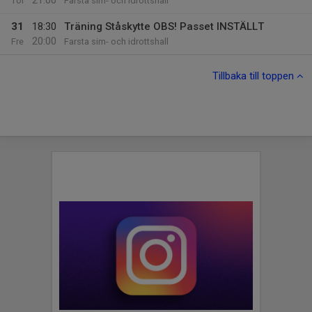
21:00
Tor
Farsta sim- och idrottshall
31
18:30
Träning Ståskytte OBS! Passet INSTÄLLT
20:00
Fre
Farsta sim- och idrottshall
Tillbaka till toppen