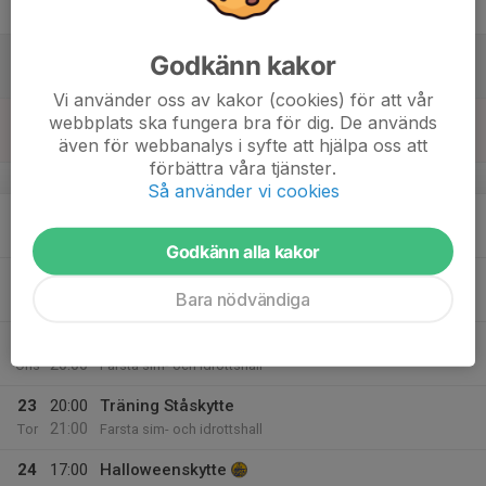
20:00
Fre
Farsta sim- och idrottshall
18
Godkänn kakor
Lör
Vi använder oss av kakor (cookies) för att vår
19
09:00
Träning Ståskytte
webbplats ska fungera bra för dig. De används
12:00
Sön
Farsta sim- och idrottshall
även för webbanalys i syfte att hjälpa oss att
förbättra våra tjänster.
v.43
Så använder vi cookies
20
20:00
Träning Ståskytte
21:00
Mån
Farsta sim- och idrottshall
Godkänn alla kakor
21
18:30
Träning Ståskytte
Bara nödvändiga
20:00
Tis
Farsta sim- och idrottshall
22
18:30
Träning Ståskytte
20:00
Ons
Farsta sim- och idrottshall
23
20:00
Träning Ståskytte
21:00
Tor
Farsta sim- och idrottshall
24
17:00
Halloweenskytte