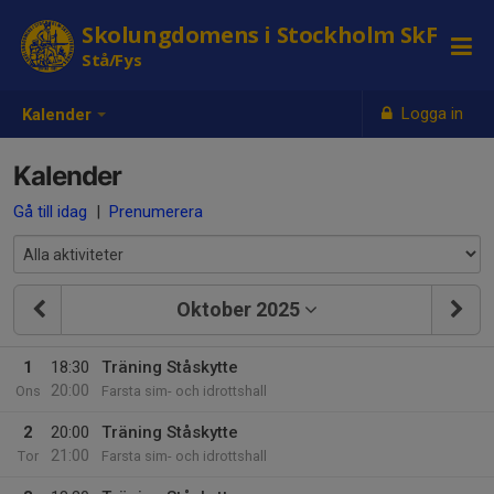
Skolungdomens i Stockholm SkF
Stå/Fys
Logga in
Kalender
Kalender
Gå till idag
|
Prenumerera
Oktober 2025
1
18:30
Träning Ståskytte
20:00
Ons
Farsta sim- och idrottshall
2
20:00
Träning Ståskytte
21:00
Tor
Farsta sim- och idrottshall