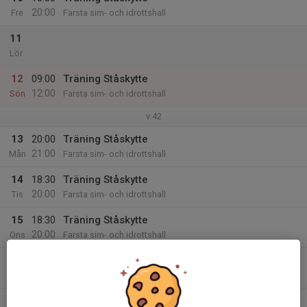
20:00
Fre
Farsta sim- och idrottshall
11
Lör
12
09:00
Träning Ståskytte
12:00
Sön
Farsta sim- och idrottshall
v.42
13
20:00
Träning Ståskytte
21:00
Mån
Farsta sim- och idrottshall
14
18:30
Träning Ståskytte
20:00
Tis
Farsta sim- och idrottshall
15
18:30
Träning Ståskytte
20:00
Ons
Farsta sim- och idrottshall
16
20:00
Träning Ståskytte
21:00
Tor
Farsta sim- och idrottshall
17
18:30
Träning Ståskytte