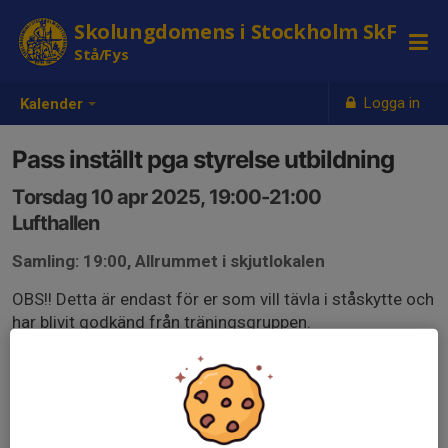
Skolungdomens i Stockholm SkF
Stå/Fys
Logga in
Kalender
Pass inställt pga styrelse utbildning
Torsdag 10 apr 2025, 19:00-21:00
Lufthallen
Samling: 19:00, Allrummet i skjutlokalen
OBS!! Detta är endast för er som vill tävla i ståskytte och
har blivit godkänd från träningsgruppen.
Krav är att ni deltar regelbundet på söndagarna( hög
närvaro i Teknik, fys, mental strategi).
Vid intresse, kontakta ledare för träningsgruppen