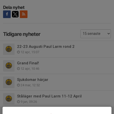
Dela nyhet
Tidigare nyheter
22-23 Augusti Paul Larm rond 2
12 apr, 15:07
Grand Final!
12 apr, 10:46
Sjukdomar härjar
24 mar, 12:52
Ståläger med Paul Larm 11-12 April
9 jan, 09:26
prep inför Skyttiaden på lördag den 10:de Januari