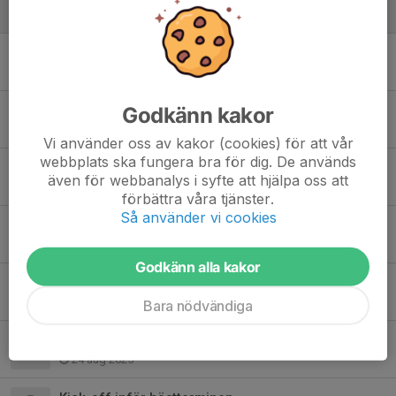
9 jan, 09:03
Dagens fysträning inställd
20 dec 2025
Godkänn kakor
Helgens förbundsmästerskap i stå på Hacksjö.
12 dec 2025
Vi använder oss av kakor (cookies) för att vår
webbplats ska fungera bra för dig. De används
fysträning lördagar kl15-17
även för webbanalys i syfte att hjälpa oss att
12 dec 2025
förbättra våra tjänster.
Så använder vi cookies
Diskoskytte fredag kl18-19
28 aug 2025
Godkänn alla kakor
Problem att se schemat i mobilen?
28 aug 2025
Bara nödvändiga
Ändring i schemat!
24 aug 2025