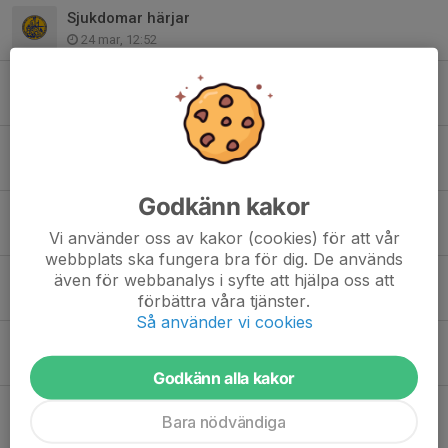
Sjukdomar härjar
24 mar, 12:52
Ståläger med Paul Larm 11-12 April
9 jan, 09:26
prep inför Skyttiaden på lördag den 10:de Januari
9 jan, 09:03
Godkänn kakor
Dagens fysträning inställd
20 dec 2025
Vi använder oss av kakor (cookies) för att vår
webbplats ska fungera bra för dig. De används
Helgens förbundsmästerskap i stå på Hacksjö.
även för webbanalys i syfte att hjälpa oss att
förbättra våra tjänster.
12 dec 2025
Så använder vi cookies
fysträning lördagar kl15-17
12 dec 2025
Godkänn alla kakor
Diskoskytte fredag kl18-19
Bara nödvändiga
28 aug 2025