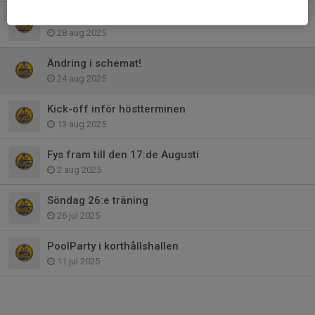
Problem att se schemat i mobilen?
28 aug 2025
Ändring i schemat!
24 aug 2025
Kick-off inför höstterminen
13 aug 2025
Fys fram till den 17:de Augusti
2 aug 2025
Söndag 26:e träning
26 jul 2025
PoolParty i korthållshallen
11 jul 2025