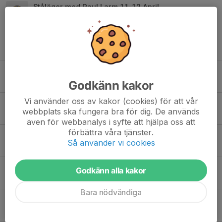
Ståläger med Paul Larm 11-12 April
9 jan, 09:26
prep inför Skyttiaden på lördag den 10:de Januari
9 jan, 09:03
Dagens fysträning inställd
Godkänn kakor
20 dec 2025
Vi använder oss av kakor (cookies) för att vår
Helgens förbundsmästerskap i stå på Hacksjö.
webbplats ska fungera bra för dig. De används
12 dec 2025
även för webbanalys i syfte att hjälpa oss att
förbättra våra tjänster.
fysträning lördagar kl15-17
Så använder vi cookies
12 dec 2025
Diskoskytte fredag kl18-19
Godkänn alla kakor
28 aug 2025
Bara nödvändiga
Problem att se schemat i mobilen?
28 aug 2025