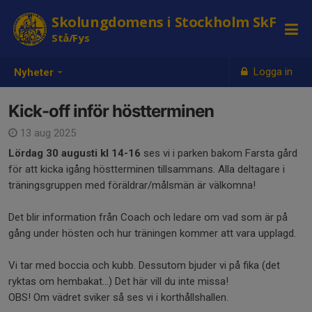
Skolungdomens i Stockholm SkF
Stå/Fys
Logga in
Nyheter
Kick-off inför höstterminen
13 aug 2025
Lördag 30 augusti kl 14-16
ses vi i parken bakom Farsta gård
för att kicka igång höstterminen tillsammans. Alla deltagare i
träningsgruppen med föräldrar/målsmän är välkomna!
Det blir information från Coach och ledare om vad som är på
gång under hösten och hur träningen kommer att vara upplagd.
Vi tar med boccia och kubb. Dessutom bjuder vi på fika (det
ryktas om hembakat...) Det här vill du inte missa!
OBS! Om vädret sviker så ses vi i korthållshallen.