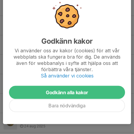
prep inför Skyttiaden på lördag den 10:de Januari
9 jan, 09:03
Dagens fysträning inställd
20 dec 2025
Godkänn kakor
Helgens förbundsmästerskap i stå på Hacksjö.
12 dec 2025
Vi använder oss av kakor (cookies) för att vår
webbplats ska fungera bra för dig. De används
fysträning lördagar kl15-17
även för webbanalys i syfte att hjälpa oss att
12 dec 2025
förbättra våra tjänster.
Så använder vi cookies
Diskoskytte fredag kl18-19
28 aug 2025
Godkänn alla kakor
Problem att se schemat i mobilen?
Bara nödvändiga
28 aug 2025
Ändring i schemat!
24 aug 2025