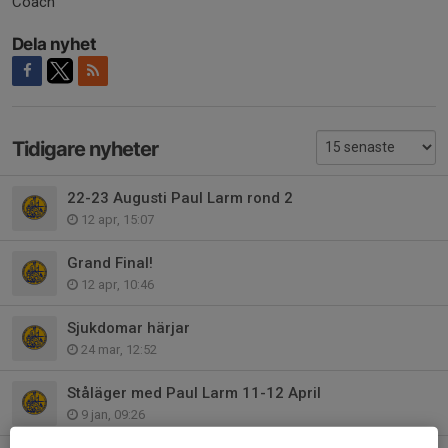
Coach
Dela nyhet
Tidigare nyheter
22-23 Augusti Paul Larm rond 2
12 apr, 15:07
Grand Final!
12 apr, 10:46
Sjukdomar härjar
24 mar, 12:52
Ståläger med Paul Larm 11-12 April
9 jan, 09:26