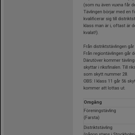
(som nu även vuxna får del
Tävlingen börjar med en f
kvalificerar sig till distri
klass man är i, oftast är 
kvalat!).
Från distriktstävlingen går
Från regiontävlingen går de
Därutöver kommer tävlingsl
skyttar i riksfinalen. Till
som skytt nummer 28.
OBS: I klass 11 går 56 skytt
kommer att lottas ut.
Omgång
Föreningstävling
(Farsta)
Distriktstävling
(någon stans i Stockholm