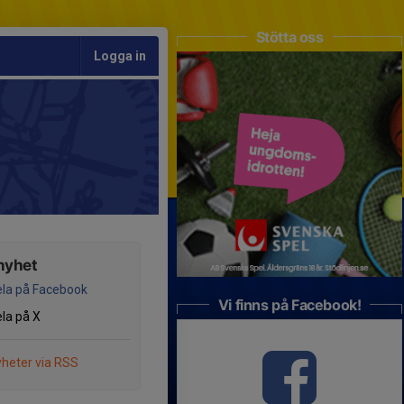
Stötta oss
Logga in
nyhet
la på Facebook
Vi finns på Facebook!
la på X
heter via RSS