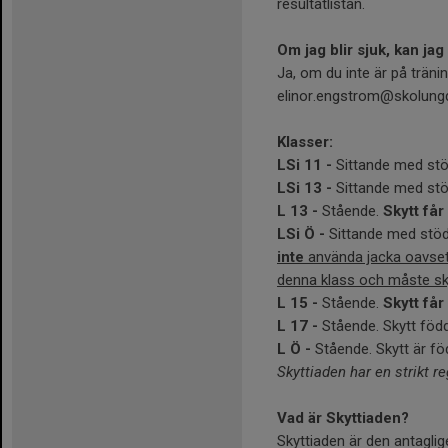
resultatlistan.
Om jag blir sjuk, kan ja
Ja, om du inte är på träni
elinor.engstrom@skolungd
Klasser:
LSi 11 -
Sittande med stö
LSi 13 -
Sittande med stö
L 13 -
Stående.
Skytt får
LSi Ö -
Sittande med stöd.
inte
använda jacka oavsett 
denna klass och måste s
L 15 -
Stående.
Skytt får
L 17 -
Stående. Skytt föd
L Ö -
Stående. Skytt är föd
Skyttiaden har en strikt re
Vad är Skyttiaden?
Skyttiaden är den antagli