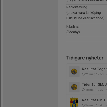
Regiontävling
(brukar vara Linköping,
Eskilstuna eller liknande)
Riksfinal
(Söraby)
Tidigare nyheter
Resultat Tegel
21 mar, 17:50
Tider för SM/
18 mar, 19:37
Resultat DM 1
14 mar, 18:43