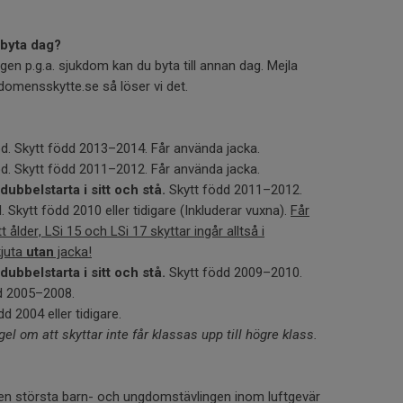
g byta dag?
ngen p.g.a. sjukdom kan du byta till annan dag. Mejla
omensskytte.se så löser vi det.
d. Skytt född 2013–2014. Får använda jacka.
d. Skytt född 2011–2012. Får använda jacka.
 dubbelstarta i sitt och stå.
Skytt född 2011–2012.
 Skytt född 2010 eller tidigare (Inkluderar vuxna).
Får
ålder, LSi 15 och LSi 17 skyttar ingår alltså i
kjuta
utan
jacka!
 dubbelstarta i sitt och stå.
Skytt född 2009–2010.
d 2005–2008.
d 2004 eller tidigare.
gel om att skyttar inte får klassas upp till högre klass.
gen största barn- och ungdomstävlingen inom luftgevär