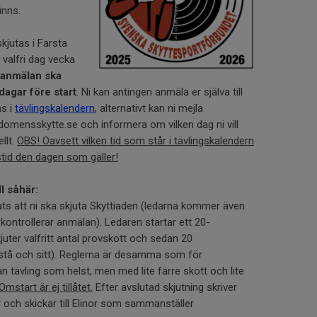
finns.
jutas i Farsta
 valfri dag vecka
anmälan ska
dagar före start
. Ni kan antingen anmäla er själva till
ns i
tävlingskalendern
, alternativt kan ni mejla
omensskytte.se och informera om vilken dag ni vill
llt.
OBS! Oavsett vilken tid som står i tävlingskalendern
gstid den dagen som gäller!
ll såhär:
ats att ni ska skjuta Skyttiaden (ledarna kommer även
 kontrollerar anmälan). Ledaren startar ett 20-
kjuter valfritt antal provskott och sedan 20
e stå och sitt). Reglerna är desamma som för
 tävling som helst, men med lite färre skott och lite
Omstart är ej tillåtet.
Efter avslutad skjutning skriver
ar och skickar till Elinor som sammanställer