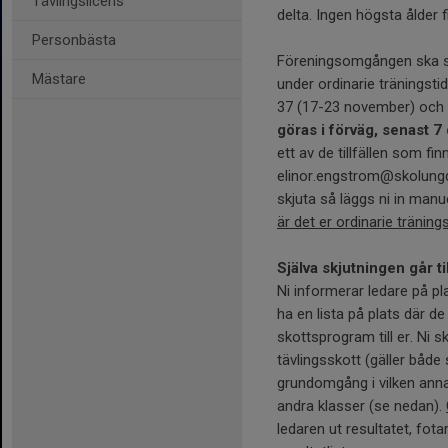
Tävlingslicens
delta. Ingen högsta ålder 
Personbästa
Föreningsomgången ska sk
Mästare
under ordinarie träningstid
37 (17-23 november) och
göras i förväg, senast 7 
ett av de tillfällen som fin
elinor.engstrom@skolungd
skjuta så läggs ni in manue
är det er ordinarie tränin
Själva skjutningen går ti
Ni informerar ledare på pl
ha en lista på plats där de
skottsprogram till er. Ni s
tävlingsskott (gäller båd
grundomgång i vilken annan
andra klasser (se nedan).
ledaren ut resultatet, fot