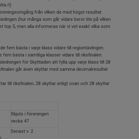
ta i!).
öreningsomgång från vilken de med högst resultat
ktstävlingen (hur många som går vidare beror lite på vilken
det top 5, men alla informeras när vi vet exakt vilka som
 de fem bästa i varje klass vidare till regiontävlingen.
 fem bästa i samtliga klasser vidare till riksfinalen.
edningen för Skyttiaden att fylla upp varje klass till 28
 riksfinalen går även skyttar med samma decimalresultat
ar till riksfinalen; 28 skyttar enligt ovan och 28 skyttar
Skjuts i föreningen
vecka 47
Senast v. 2
)