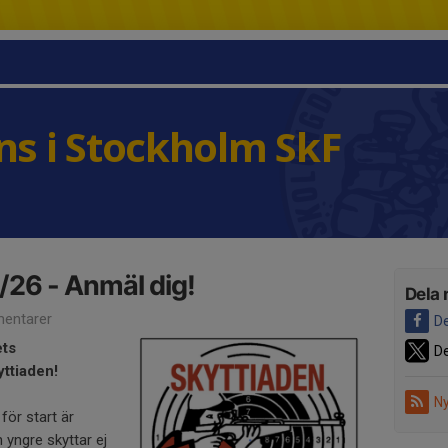
s i Stockholm SkF
/26 - Anmäl dig!
Dela 
entarer
De
ets
De
ttiaden!
Ny
för start är
 yngre skyttar ej