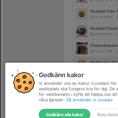
Resultat från
11 dec 2025
Resultat Före
24 nov 2025
Förbundsmäste
22 nov 2025
Skyttiaden 25/
5 nov 2025
Godkänn kakor
Nationella SM
Vi använder oss av kakor (cookies) för 
3 nov 2025
webbplats ska fungera bra för dig. De
för webbanalys i syfte att hjälpa oss att
våra tjänster.
Så använder vi cookies
Godkänn alla kakor
Bara nödv