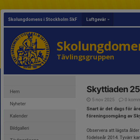
Skolungdomens i Stockholm SkF
Luftgevär
Skolungdomen
Tävlingsgruppen
Skyttiaden 25
Hem
5 nov 2025
0 komm
Nyheter
Snart är det dags för år
Kalender
föreningsomgång av Sky
Bildgalleri
Observera att lägsta ålder 
födelseår 2014. Tyvärr kan