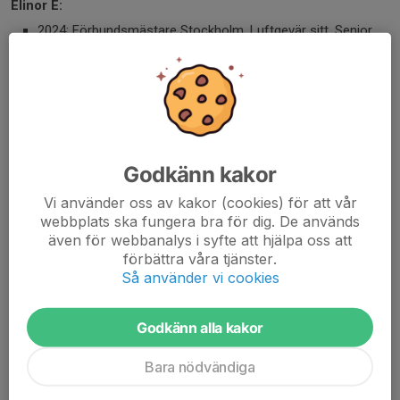
Elinor E:
2024: Förbundsmästare Stockholm, Luftgevär sitt, Senior
2010: Distriktsmästare Stockholm, Luftgevär stå, Dam
2009: Ungdomsmästare Stockholm, Luftgevär stå, L20
2008: Kretsmästare Stockholm Södra, Korthåll ligg, Junior
Leo M:
2025: Distriktsmästare Stockholm, Luftgevär stå, Herrjunior
Godkänn kakor
Vi använder oss av kakor (cookies) för att vår
Robin B:
webbplats ska fungera bra för dig. De används
2024: Distriktsmästare Stockholm, Luftgevär stå, Herrjunior
även för webbanalys i syfte att hjälpa oss att
2026: Distriktsmästare Stockholm, Luftgevär stå, Herrjunior
förbättra våra tjänster.
2026: Förbundsmästare Stockholm, Korthåll ligg, Junior
Så använder vi cookies
2026: Distriktsmästare Stockholm, 50m 60-ligg, Herrjunior
2026: Distriktsmästare Stockholm, 50m 3x20, Herrjunior
Godkänn alla kakor
Bara nödvändiga