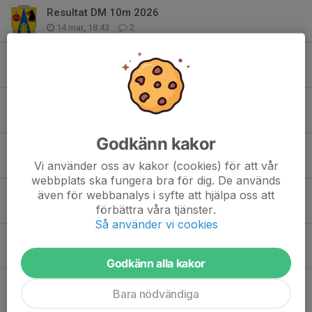
Resultat DM 10m 2026
14 mar, 18:43
2
Resultat från Skyttiadens Riksfinal 2025-2026
9 mar, 12:40
0
Styrelsen tackar.
2 mar, 12:31
0
Godkänn kakor
Resultat från Linköpingsträffen
28 feb, 21:12
0
Vi använder oss av kakor (cookies) för att vår
webbplats ska fungera bra för dig. De används
Resultat från Nyköping Open och Solnaträffen
även för webbanalys i syfte att hjälpa oss att
förbättra våra tjänster.
16 feb, 18:18
0
Så använder vi cookies
Resultat från Skyttiadens regionsomgång
10 feb, 16:06
0
Godkänn alla kakor
Starttider och viktig information - Skyttiaden regionsomgång i Visby
Bara nödvändiga
1 feb, 20:00
0