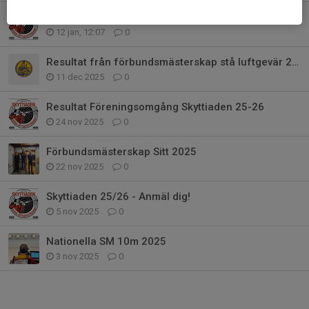
Resultat från Distriktsomgång Skyttiaden 25-26
12 jan, 12:07
0
Resultat från förbundsmästerskap stå luftgevär 2025
11 dec 2025
0
Resultat Föreningsomgång Skyttiaden 25-26
24 nov 2025
0
Förbundsmästerskap Sitt 2025
22 nov 2025
0
Skyttiaden 25/26 - Anmäl dig!
5 nov 2025
0
Nationella SM 10m 2025
3 nov 2025
0