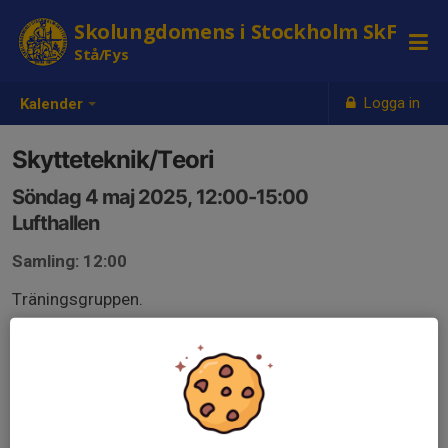
Skolungdomens i Stockholm SkF
Stå/Fys
Logga in
Kalender
Skytteteknik/Teori
Söndag 4 maj 2025, 12:00-15:00
Lufthallen
Samling: 12:00
Träningsgruppen.