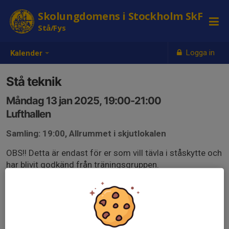
Skolungdomens i Stockholm SkF
Stå/Fys
Logga in
Kalender
Stå teknik
Måndag 13 jan 2025, 19:00-21:00
Lufthallen
Samling: 19:00, Allrummet i skjutlokalen
OBS!! Detta är endast för er som vill tävla i ståskytte och
har blivit godkänd från träningsgruppen.
Krav är att ni deltar regelbundet på söndagarna( hög
närvaro i Teknik, fys, mental strategi).
Vid intresse, kontakta ledare för träningsgruppen