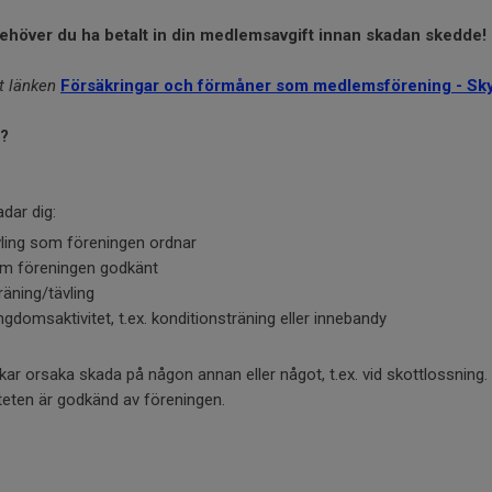
ehöver du ha betalt in din medlemsavgift innan skadan skedde!
t länken
Försäkringar och förmåner som medlemsförening - Sky
n?
dar dig:
ävling som föreningen ordnar
som föreningen godkänt
träning/tävling
gdomsaktivitet, t.ex. konditionsträning eller innebandy
ar orsaka skada på någon annan eller något, t.ex. vid skottlossning.
eten är godkänd av föreningen.