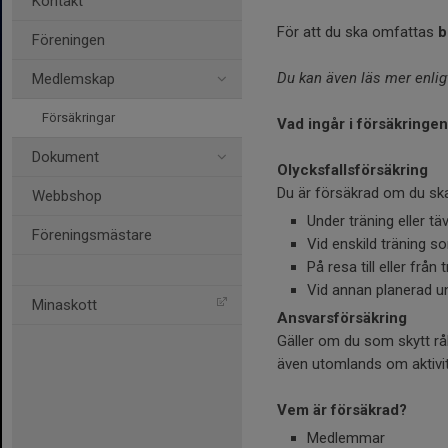
Kontakt
För att du ska omfattas
b
Föreningen
Du kan även läs mer enlig
Medlemskap
Försäkringar
Vad ingår i försäkringe
Dokument
Olycksfallsförsäkring
Du är försäkrad om du ska
Webbshop
Under träning eller t
Föreningsmästare
Vid enskild träning 
På resa till eller från 
Vid annan planerad un
Minaskott
Ansvarsförsäkring
Gäller om du som skytt råk
även utomlands om aktivit
Vem är försäkrad?
Medlemmar