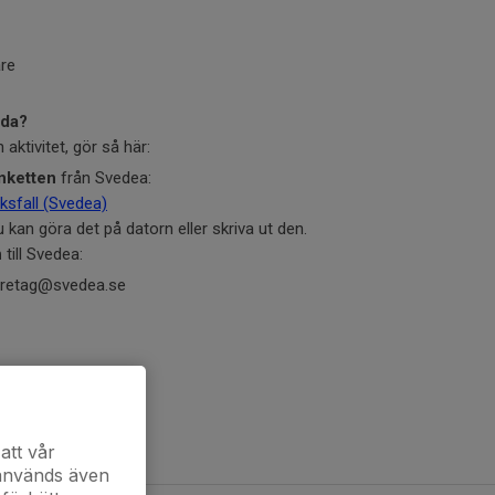
are
ada?
aktivitet, gör så här:
nketten
från Svedea:
sfall (Svedea)
 kan göra det på datorn eller skriva ut den.
n
till Svedea:
oretag@svedea.se
lm
160 161
att vår
 används även