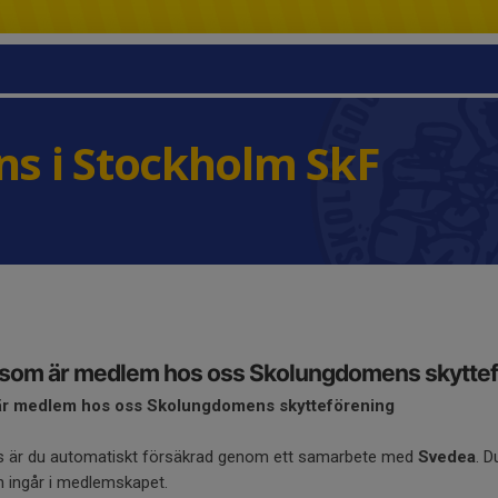
s i Stockholm SkF
g som är medlem hos oss Skolungdomens skytte
 är medlem hos oss Skolungdomens skytteförening
s är du automatiskt försäkrad genom ett samarbete med
Svedea
. D
n ingår i medlemskapet.