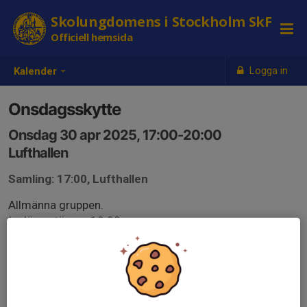
Skolungdomens i Stockholm SkF
Officiell hemsida
Logga in
Kalender
Onsdagsskytte
Onsdag 30 apr 2025, 17:00-20:00
Lufthallen
Samling: 17:00, Lufthallen
Allmänna gruppen.
Insläpp stänger 19:00.