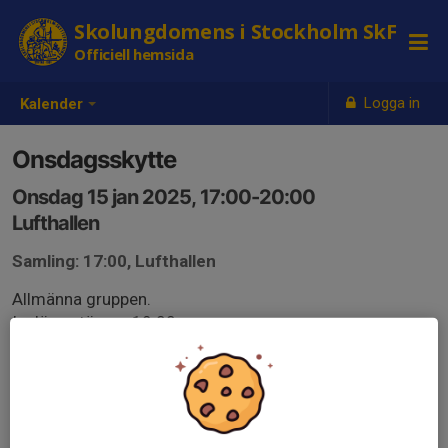
Skolungdomens i Stockholm SkF
Officiell hemsida
Logga in
Kalender
Onsdagsskytte
Onsdag 15 jan 2025, 17:00-20:00
Lufthallen
Samling: 17:00, Lufthallen
Allmänna gruppen.
Insläpp stänger 19:00.