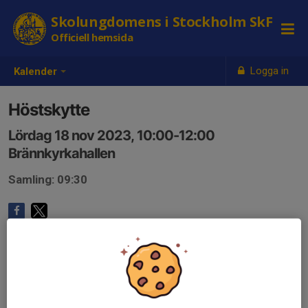
Skolungdomens i Stockholm SkF
Officiell hemsida
Logga in
Kalender
Höstskytte
Lördag 18 nov 2023, 10:00-12:00
Brännkyrkahallen
Samling: 09:30